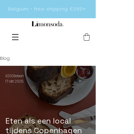
Belgium - free shipping €250+
Blog
li2001elsen
17 okt 2025
Eten als een local
tijdens Copenhagen