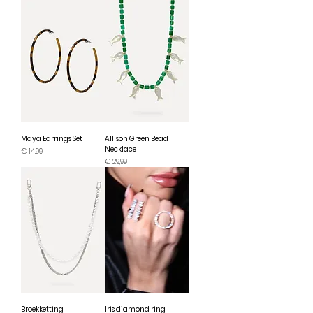
Maya Earrings Set
Allison Green Bead
Necklace
Prijs
€ 14,99
Prijs
€ 29,99
Broekketting
Iris diamond ring