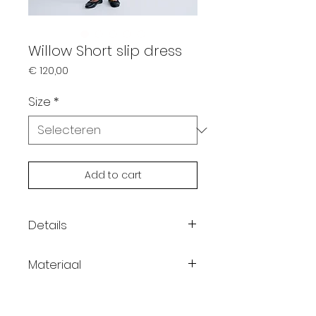
Willow Short slip dress
Prijs
€ 120,00
Size
*
Add to cart
Details
Kleur: lichtgrijs
Materiaal
Deze jurk met bandjes is
gemaakt van de
100% katoen
kenmerkende varsity-T-shirts