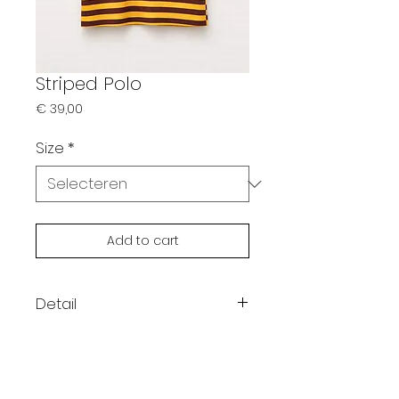
Striped Polo
Prijs
€ 39,00
Size
*
Add to cart
Detail
Kleur: geel / bruin
Korte mouwen
Horizontale strepen