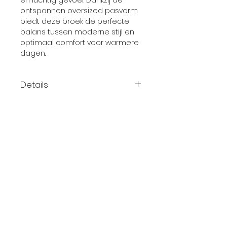
en luchtig gevoel. Dankzij de
ontspannen oversized pasvorm
biedt deze broek de perfecte
balans tussen moderne stijl en
optimaal comfort voor warmere
dagen.
Details
Kleur: wine
100% biologisch katoen
GOTS-gecertificeerd
120 g/m²
Twee achterzakken
Geborduurd Bongusta-logo
Contact