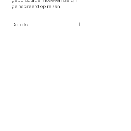
geborduurde motieven die zijn
geïnspireerd op reizen.
Details
Kleur: crème
Lage taille
Losse pasvorm
Laag kruis
Het model is 174 cm en
draagt maat 36
De maten van het model:
Borstomvang 84 cm /
Tailleomvang 64 cm /
Contact
Heupomvang 94 cm
Jobs